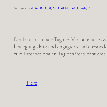
Verfasst von
admin
in
04 April
, 
24. April
, 
Natur&Umwelt
, 
V
Der Internationale Tag des Versuchstieres 
bewegung aktiv und engagierte sich besonde
zum Internationalen Tag des Versuchstieres.
Tiere