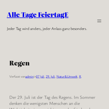
Zum
Inhalt
Alle Tage FeiertagE
springen
Jeder Tag wird anders, jeder Anlass ganz besonders.
Regen
Verfasst von
admin
in
07 Juli
, 
29. Juli
, 
Natur&Umwelt
, 
R
Der 29. Juli ist der Tag des Regens. Im Sommer
denken die wenigsten Menschen an die