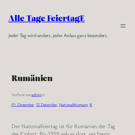
Zum
Inhalt
Alle Tage FeiertagE
springen
Jeder Tag wird anders, jeder Anlass ganz besonders.
Rumänien
Verfasst von
admin
in
01. Dezember
, 
12 Dezember
, 
Nationalfeiertage
, 
R
Der Nationalfeiertag ist für Rumänien der Tag
der Einheit. Bis 1918 gab es dort, wo heute