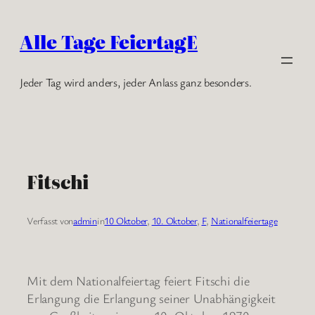
Zum
Inhalt
Alle Tage FeiertagE
springen
Jeder Tag wird anders, jeder Anlass ganz besonders.
Fitschi
Verfasst von
admin
in
10 Oktober
, 
10. Oktober
, 
F
, 
Nationalfeiertage
Mit dem Nationalfeiertag feiert Fitschi die
Erlangung die Erlangung seiner Unabhängigkeit