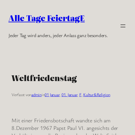
Zum
Inhalt
Alle Tage FeiertagE
springen
Jeder Tag wird anders, jeder Anlass ganz besonders.
Weltfriedenstag
Verfasst von
admin
in
01 Januar
, 
01. Januar
, 
F
, 
Kultur&Religion
Mit einer Friedensbotschaft wandte sich am
8.Dezember 1967 Papst Paul VI. angesichts der