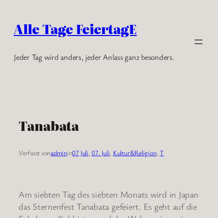
Zum
Inhalt
Alle Tage FeiertagE
springen
Jeder Tag wird anders, jeder Anlass ganz besonders.
Tanabata
Verfasst von
admin
in
07 Juli
, 
07. Juli
, 
Kultur&Religion
, 
T
Am siebten Tag des siebten Monats wird in Japan
das Sternenfest Tanabata gefeiert. Es geht auf die