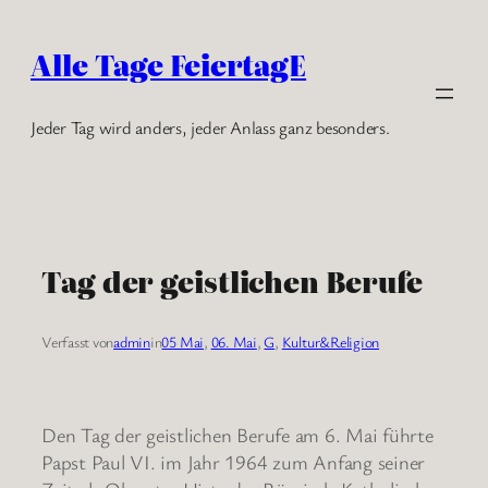
Zum
Inhalt
Alle Tage FeiertagE
springen
Jeder Tag wird anders, jeder Anlass ganz besonders.
Tag der geistlichen Berufe
Verfasst von
admin
in
05 Mai
, 
06. Mai
, 
G
, 
Kultur&Religion
Den Tag der geistlichen Berufe am 6. Mai führte
Papst Paul VI. im Jahr 1964 zum Anfang seiner