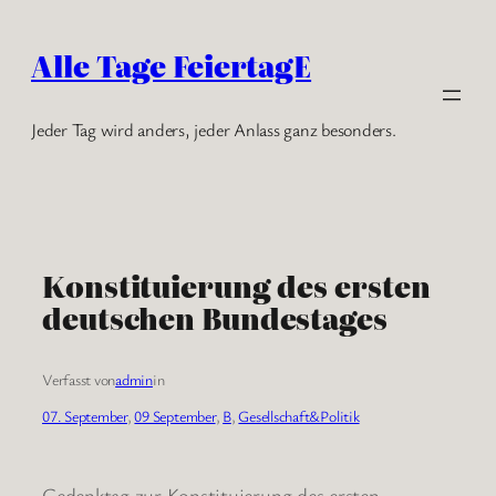
Zum
Inhalt
Alle Tage FeiertagE
springen
Jeder Tag wird anders, jeder Anlass ganz besonders.
Konstituierung des ersten
deutschen Bundestages
Verfasst von
admin
in
07. September
, 
09 September
, 
B
, 
Gesellschaft&Politik
Gedenktag zur Konstituierung des ersten