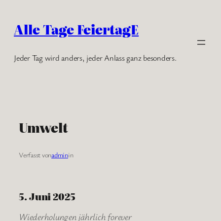
Zum
Inhalt
Alle Tage FeiertagE
springen
Jeder Tag wird anders, jeder Anlass ganz besonders.
Umwelt
Verfasst von
admin
in
5. Juni 2025
Wiederholungen jährlich forever