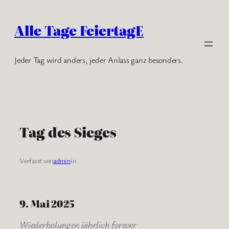
Zum
Inhalt
Alle Tage FeiertagE
springen
Jeder Tag wird anders, jeder Anlass ganz besonders.
Tag des Sieges
Verfasst von
admin
in
9. Mai 2025
Wiederholungen jährlich forever