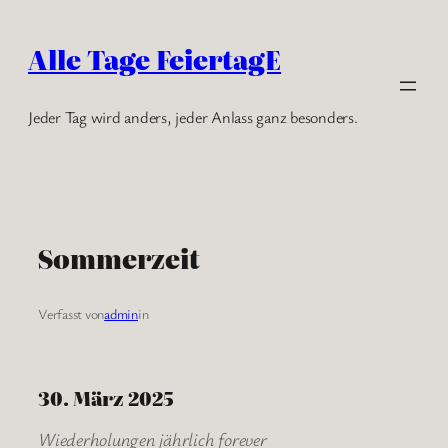
Zum
Inhalt
Alle Tage FeiertagE
springen
Jeder Tag wird anders, jeder Anlass ganz besonders.
Sommerzeit
Verfasst von
admin
in
30. März 2025
Wiederholungen jährlich forever