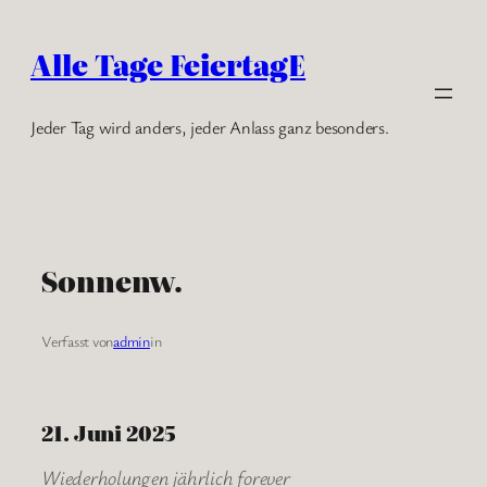
Zum
Inhalt
Alle Tage FeiertagE
springen
Jeder Tag wird anders, jeder Anlass ganz besonders.
Sonnenw.
Verfasst von
admin
in
21. Juni 2025
Wiederholungen jährlich forever