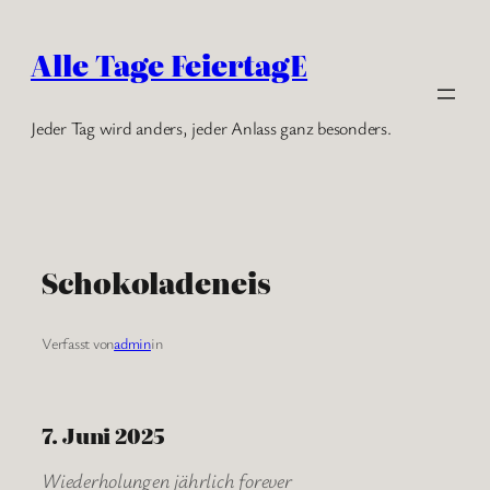
Zum
Inhalt
Alle Tage FeiertagE
springen
Jeder Tag wird anders, jeder Anlass ganz besonders.
Schokoladeneis
Verfasst von
admin
in
7. Juni 2025
Wiederholungen jährlich forever