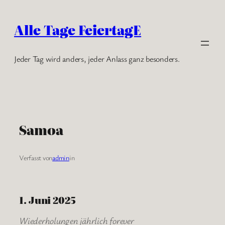
Zum
Inhalt
Alle Tage FeiertagE
springen
Jeder Tag wird anders, jeder Anlass ganz besonders.
Samoa
Verfasst von
admin
in
1. Juni 2025
Wiederholungen jährlich forever