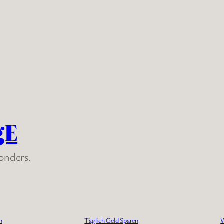
gE
sonders.
n
Täglich Geld Sparen
W