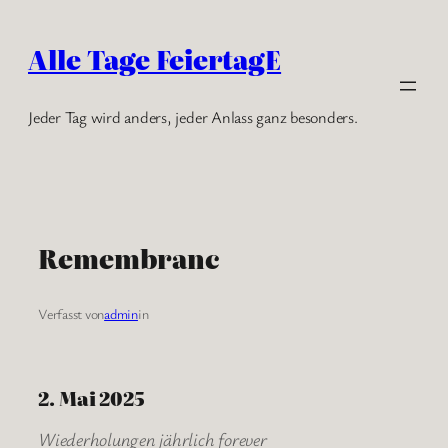
Zum
Inhalt
Alle Tage FeiertagE
springen
Jeder Tag wird anders, jeder Anlass ganz besonders.
Remembranc
Verfasst von
admin
in
2. Mai 2025
Wiederholungen jährlich forever