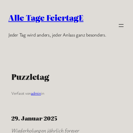
Zum
Inhalt
Alle Tage FeiertagE
springen
Jeder Tag wird anders, jeder Anlass ganz besonders.
Puzzletag
Verfasst von
admin
in
29. Januar 2025
Wiederholungen jährlich forever