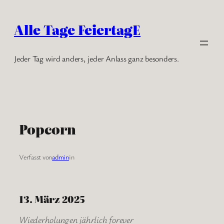
Zum
Inhalt
Alle Tage FeiertagE
springen
Jeder Tag wird anders, jeder Anlass ganz besonders.
Popcorn
Verfasst von
admin
in
13. März 2025
Wiederholungen jährlich forever