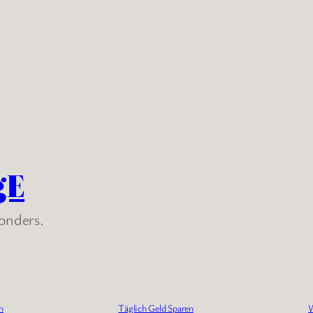
gE
sonders.
n
Täglich Geld Sparen
W