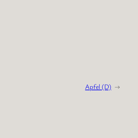
Apfel (D)
→