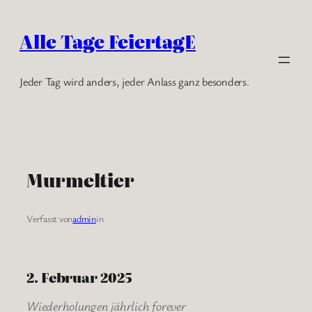
Zum
Inhalt
Alle Tage FeiertagE
springen
Jeder Tag wird anders, jeder Anlass ganz besonders.
Murmeltier
Verfasst von
admin
in
2. Februar 2025
Wiederholungen jährlich forever