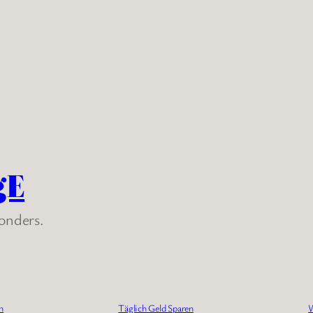
gE
sonders.
n
Täglich Geld Sparen
W