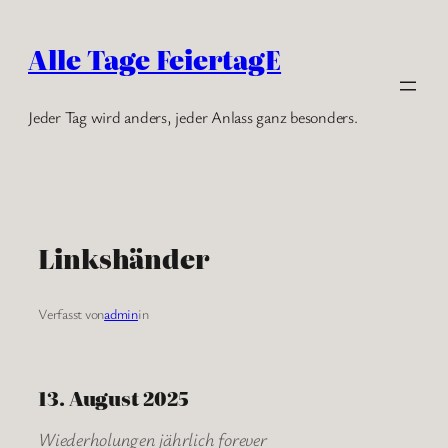
Zum
Inhalt
Alle Tage FeiertagE
springen
Jeder Tag wird anders, jeder Anlass ganz besonders.
Linkshänder
Verfasst von
admin
in
13. August 2025
Wiederholungen jährlich forever