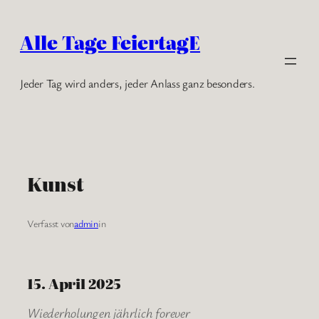
Zum
Inhalt
Alle Tage FeiertagE
springen
Jeder Tag wird anders, jeder Anlass ganz besonders.
Kunst
Verfasst von
admin
in
15. April 2025
Wiederholungen jährlich forever