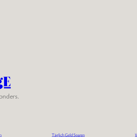
gE
sonders.
n
Täglich Geld Sparen
W