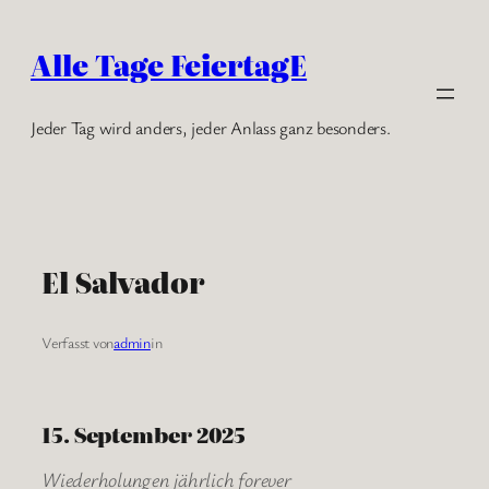
Zum
Inhalt
Alle Tage FeiertagE
springen
Jeder Tag wird anders, jeder Anlass ganz besonders.
El Salvador
Verfasst von
admin
in
15. September 2025
Wiederholungen jährlich forever