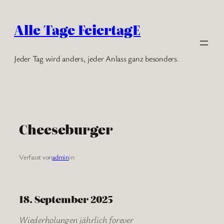
Zum
Inhalt
Alle Tage FeiertagE
springen
Jeder Tag wird anders, jeder Anlass ganz besonders.
Cheeseburger
Verfasst von
admin
in
18. September 2025
Wiederholungen jährlich forever