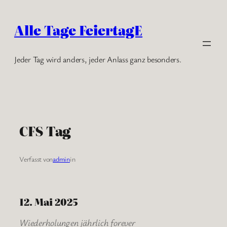
Zum
Inhalt
Alle Tage FeiertagE
springen
Jeder Tag wird anders, jeder Anlass ganz besonders.
CFS Tag
Verfasst von
admin
in
12. Mai 2025
Wiederholungen jährlich forever