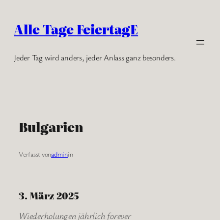
Zum
Inhalt
Alle Tage FeiertagE
springen
Jeder Tag wird anders, jeder Anlass ganz besonders.
Bulgarien
Verfasst von
admin
in
3. März 2025
Wiederholungen jährlich forever