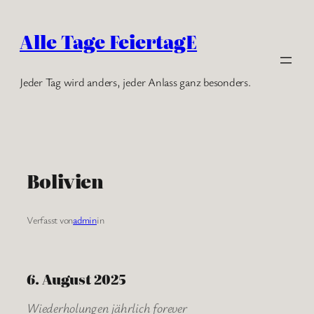
Zum
Inhalt
Alle Tage FeiertagE
springen
Jeder Tag wird anders, jeder Anlass ganz besonders.
Bolivien
Verfasst von
admin
in
6. August 2025
Wiederholungen jährlich forever