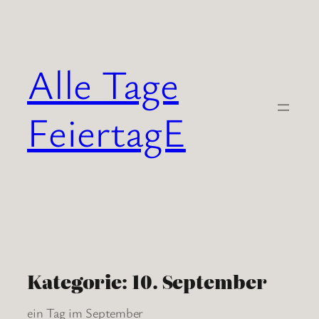
Zum
Inhalt
springen
Alle Tage
FeiertagE
Kategorie:
10. September
ein Tag im September