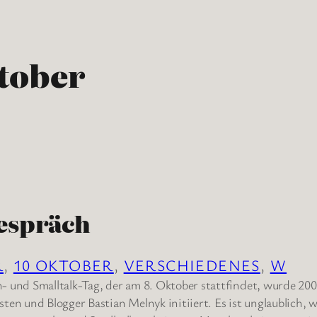
ktober
espräch
R
, 
10 OKTOBER
, 
VERSCHIEDENES
, 
W
 und Smalltalk-Tag, der am 8. Oktober stattfindet, wurde 20
en und Blogger Bastian Melnyk initiiert. Es ist unglaublich, wi