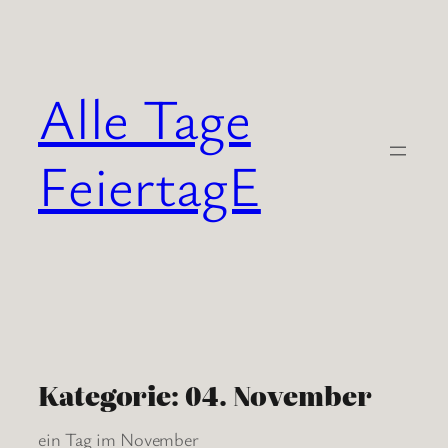
Zum
Inhalt
springen
Alle Tage
FeiertagE
Kategorie:
04. November
ein Tag im November