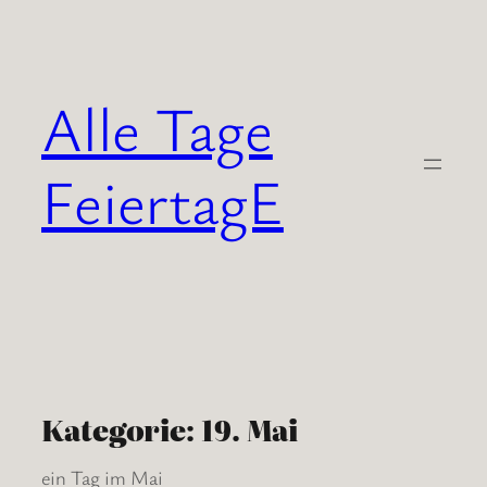
Zum
Inhalt
springen
Alle Tage
FeiertagE
Kategorie:
19. Mai
ein Tag im Mai