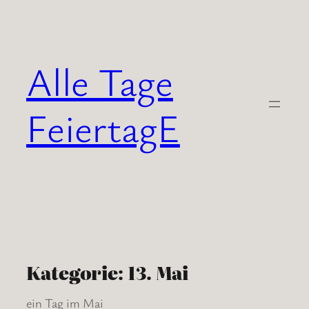
Zum
Inhalt
springen
Alle Tage
FeiertagE
Kategorie:
13. Mai
ein Tag im Mai