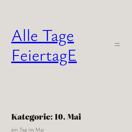
Zum
Inhalt
springen
Alle Tage
FeiertagE
Kategorie:
10. Mai
ein Tag im Mai