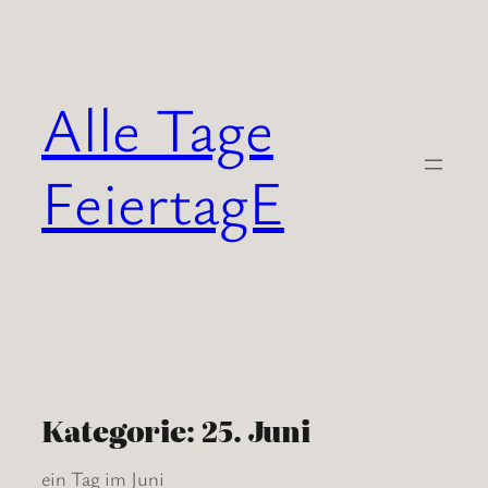
Zum
Inhalt
springen
Alle Tage
FeiertagE
Kategorie:
25. Juni
ein Tag im Juni