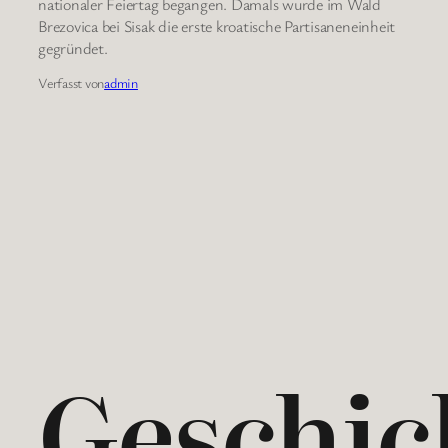
nationaler Feiertag begangen. Damals wurde im Wald
Brezovica bei Sisak die erste kroatische Partisaneneinheit
gegründet.
Verfasst von
admin
Geschic