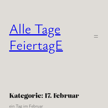
Zum
Inhalt
springen
Alle Tage
FeiertagE
Kategorie:
17. Februar
ein Tag im Februar