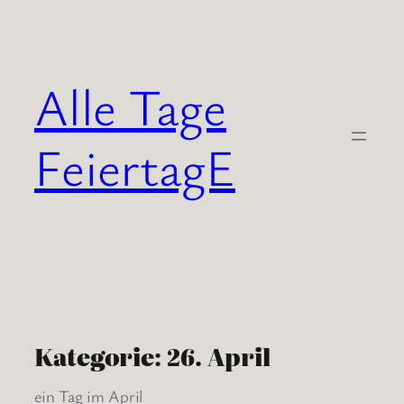
Zum
Inhalt
springen
Alle Tage
FeiertagE
Kategorie:
26. April
ein Tag im April