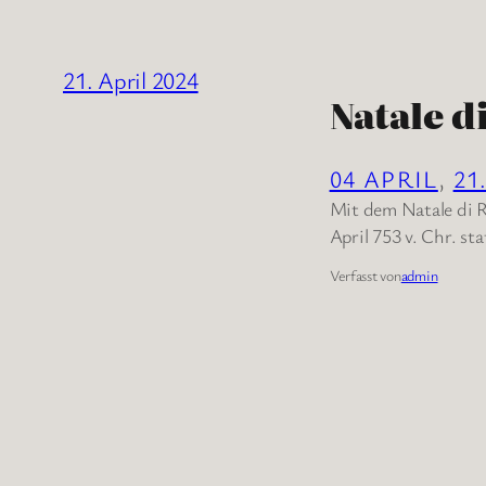
21. April 2024
Natale d
04 APRIL
, 
21
Mit dem Natale di 
April 753 v. Chr. sta
Verfasst von
admin