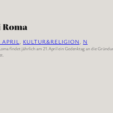
i Roma
. APRIL
, 
KULTUR&RELIGION
, 
N
Roma findet jährlich am 21.April ein Gedenktag an die Gründ
tt.