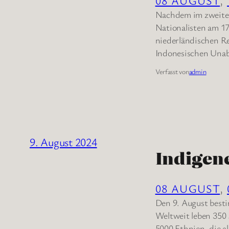
08 AUGUST
, 
Nachdem im zweiten
Nationalisten am 1
niederländischen Re
Indonesischen Unab
Verfasst von
admin
9. August 2024
Indigen
08 AUGUST
, 
Den 9. August best
Weltweit leben 350 
5000 Ethnien, die a