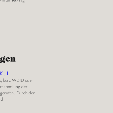
agen
K
, 
I
ay, kurz WDID oder
versammlung der
 gerufen. Durch den
nd