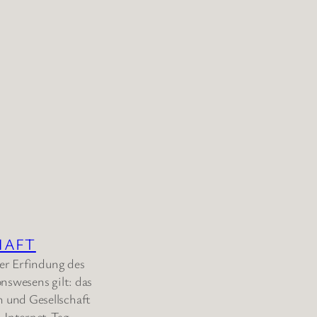
HAFT
der Erfindung des
nswesens gilt: das
 und Gesellschaft
t-Internet-Tag