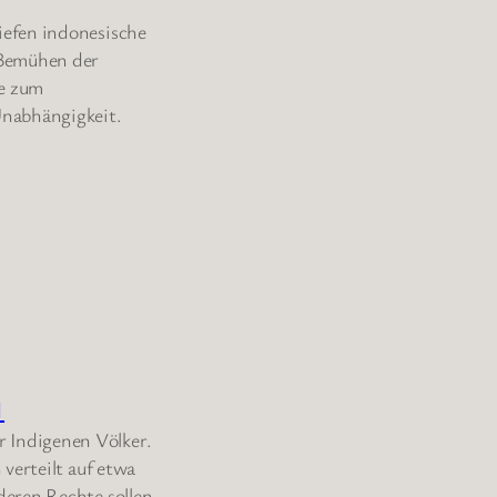
iefen indonesische
 Bemühen der
te zum
Unabhängigkeit.
I
 Indigenen Völker.
verteilt auf etwa
deren Rechte sollen