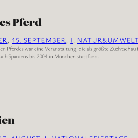
es Pferd
ER
, 
15. SEPTEMBER
, 
I
, 
NATUR&UMWEL
en Pferdes war eine Veranstaltung, die als größte Zuchtschau f
alb Spaniens bis 2004 in München stattfand.
ien