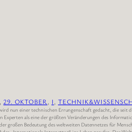
, 
29. OKTOBER
, 
I
, 
TECHNIK&WISSENSC
 wird nun einer technischen Errungenschaft gedacht, die seit 
en Experten als eine der größten Veränderungen des Informatio
 der großen Bedeutung des weltweiten Datennetzes für Mensch
 der „Internationale Internettag“ ins Leben gerufen. Der Wel