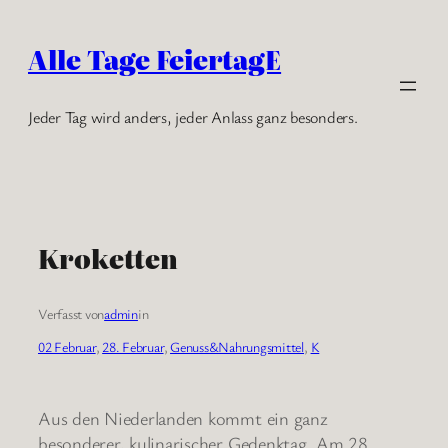
Zum
Inhalt
Alle Tage FeiertagE
springen
Jeder Tag wird anders, jeder Anlass ganz besonders.
Kroketten
Verfasst von
admin
in
02 Februar
, 
28. Februar
, 
Genuss&Nahrungsmittel
, 
K
Aus den Niederlanden kommt ein ganz
besonderer, kulinarischer Gedenktag. Am 28.